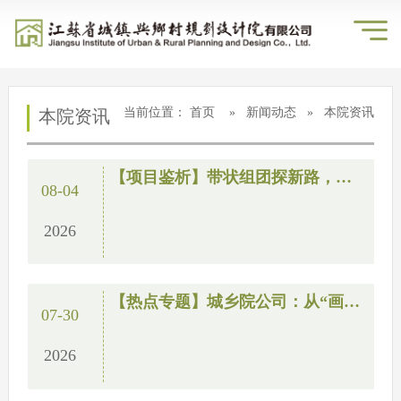
当前位置：
首页
»
新闻动态
»
本院资讯
本院资讯
【项目鉴析】带状组团探新路，片
08-04
区协同促振兴 ——仪征市宜居宜业
和美乡村片区建设实践
2026
【热点专题】城乡院公司：从“画图
07-30
纸”到“种风景” 以创新之智驱动转
型之变
2026